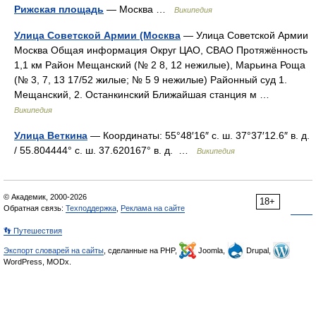
Рижская площадь
— Москва …
Википедия
Улица Советской Армии (Москва
— Улица Советской Армии
Москва Общая информация Округ ЦАО, СВАО Протяжённость
1,1 км Район Мещанский (№ 2 8, 12 нежилые), Марьина Роща
(№ 3, 7, 13 17/52 жилые; № 5 9 нежилые) Районный суд 1.
Мещанский, 2. Останкинский Ближайшая станция м …
Википедия
Улица Веткина
— Координаты: 55°48′16″ с. ш. 37°37′12.6″ в. д.
/ 55.804444° с. ш. 37.620167° в. д. …
Википедия
© Академик, 2000-2026
18+
Обратная связь:
Техподдержка
,
Реклама на сайте
👣 Путешествия
Экспорт словарей на сайты
, сделанные на PHP,
Joomla,
Drupal,
WordPress, MODx.